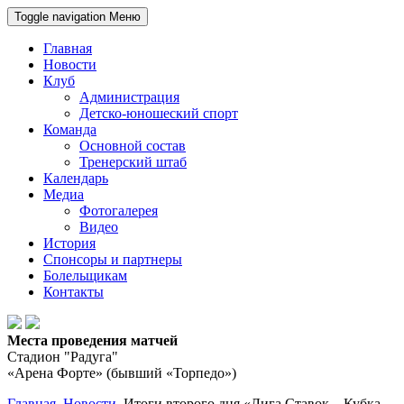
Toggle navigation
Меню
Главная
Новости
Клуб
Администрация
Детско-юношеский спорт
Команда
Основной состав
Тренерский штаб
Календарь
Медиа
Фотогалерея
Видео
История
Спонсоры и партнеры
Болельщикам
Контакты
Места проведения матчей
Стадион "Радуга"
«Арена Форте» (бывший «Торпедо»)
Главная
Новости
Итоги второго дня «Лига Ставок – Кубка