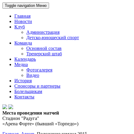
Toggle navigation
Меню
Главная
Новости
Клуб
Администрация
Детско-юношеский спорт
Команда
Основной состав
Тренерский штаб
Календарь
Медиа
Фотогалерея
Видео
История
Спонсоры и партнеры
Болельщикам
Контакты
Места проведения матчей
Стадион "Радуга"
«Арена Форте» (бывший «Торпедо»)
Главная
Архив
Положение команд 2015