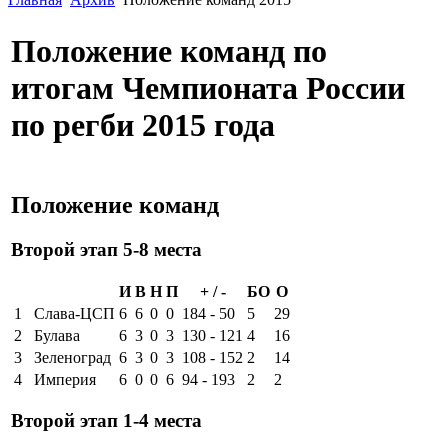
Положение команд по
итогам Чемпионата России
по регби 2015 года
Положение команд
Второй этап 5-8 места
И
В
Н
П
+ / -
БО
О
1
Слава-ЦСП
6
6
0
0
184 - 50
5
29
2
Булава
6
3
0
3
130 - 121
4
16
3
Зеленоград
6
3
0
3
108 - 152
2
14
4
Империя
6
0
0
6
94 - 193
2
2
Второй этап 1-4 места