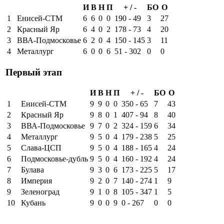
И
В
Н
П
+ / -
БО
О
1
Енисей-СТМ
6
6
0
0
190 - 49
3
27
2
Красный Яр
6
4
0
2
178 - 73
4
20
3
ВВА-Подмосковье
6
2
0
4
150 - 145
3
11
4
Металлург
6
0
0
6
51 - 302
0
0
Первый этап
И
В
Н
П
+ / -
БО
О
1
Енисей-СТМ
9
9
0
0
350 - 65
7
43
2
Красный Яр
9
8
0
1
407 - 94
8
40
3
ВВА-Подмосковье
9
7
0
2
324 - 159
6
34
4
Металлург
9
5
0
4
179 - 238
5
25
5
Слава-ЦСП
9
5
0
4
188 - 165
4
24
6
Подмосковье-дубль
9
5
0
4
160 - 192
4
24
7
Булава
9
3
0
6
173 - 225
5
17
8
Империя
9
2
0
7
140 - 274
1
9
9
Зеленоград
9
1
0
8
105 - 347
1
5
10
Кубань
9
0
0
9
0 - 267
0
0