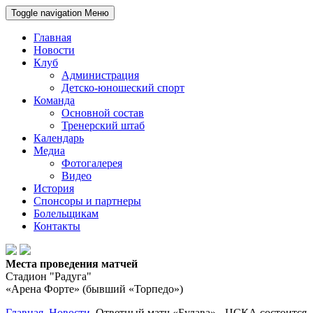
Toggle navigation
Меню
Главная
Новости
Клуб
Администрация
Детско-юношеский спорт
Команда
Основной состав
Тренерский штаб
Календарь
Медиа
Фотогалерея
Видео
История
Спонсоры и партнеры
Болельщикам
Контакты
Места проведения матчей
Стадион "Радуга"
«Арена Форте» (бывший «Торпедо»)
Главная
Новости
Ответный матч «Булава» - ЦСКА состоится