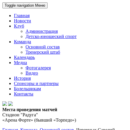
Toggle navigation
Меню
Главная
Новости
Клуб
Администрация
Детско-юношеский спорт
Команда
Основной состав
Тренерский штаб
Календарь
Медиа
Фотогалерея
Видео
История
Спонсоры и партнеры
Болельщикам
Контакты
Места проведения матчей
Стадион "Радуга"
«Арена Форте» (бывший «Торпедо»)
Главная
Команда
Основной состав
Черемных Савелий