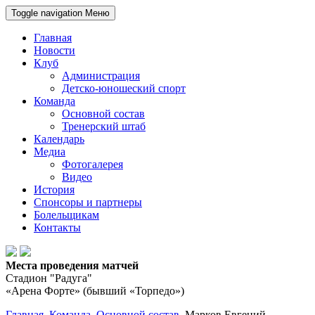
Toggle navigation
Меню
Главная
Новости
Клуб
Администрация
Детско-юношеский спорт
Команда
Основной состав
Тренерский штаб
Календарь
Медиа
Фотогалерея
Видео
История
Спонсоры и партнеры
Болельщикам
Контакты
Места проведения матчей
Стадион "Радуга"
«Арена Форте» (бывший «Торпедо»)
Главная
Команда
Основной состав
Марков Евгений