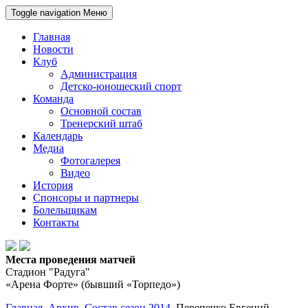
Toggle navigation
Меню
Главная
Новости
Клуб
Администрация
Детско-юношеский спорт
Команда
Основной состав
Тренерский штаб
Календарь
Медиа
Фотогалерея
Видео
История
Спонсоры и партнеры
Болельщикам
Контакты
Места проведения матчей
Стадион "Радуга"
«Арена Форте» (бывший «Торпедо»)
Главная
Архив
Состав сезон 2014
Перепечко Евгений