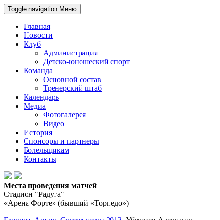
Toggle navigation
Меню
Главная
Новости
Клуб
Администрация
Детско-юношеский спорт
Команда
Основной состав
Тренерский штаб
Календарь
Медиа
Фотогалерея
Видео
История
Спонсоры и партнеры
Болельщикам
Контакты
Места проведения матчей
Стадион "Радуга"
«Арена Форте» (бывший «Торпедо»)
Главная
Архив
Состав сезон 2013
Убушиев Александр