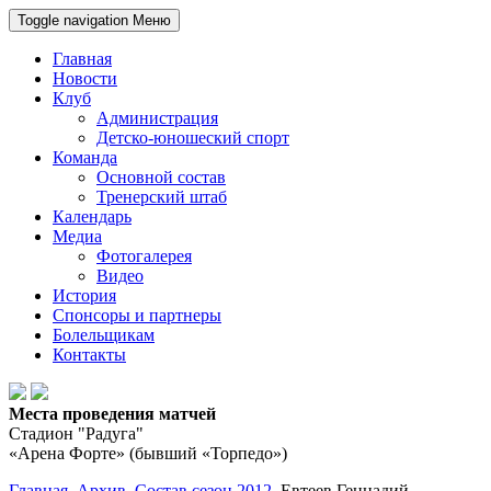
Toggle navigation
Меню
Главная
Новости
Клуб
Администрация
Детско-юношеский спорт
Команда
Основной состав
Тренерский штаб
Календарь
Медиа
Фотогалерея
Видео
История
Спонсоры и партнеры
Болельщикам
Контакты
Места проведения матчей
Стадион "Радуга"
«Арена Форте» (бывший «Торпедо»)
Главная
Архив
Состав сезон 2012
Евтеев Геннадий