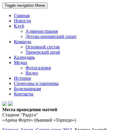
Toggle navigation
Меню
Главная
Новости
Клуб
Администрация
Детско-юношеский спорт
Команда
Основной состав
Тренерский штаб
Календарь
Медиа
Фотогалерея
Видео
История
Спонсоры и партнеры
Болельщикам
Контакты
Места проведения матчей
Стадион "Радуга"
«Арена Форте» (бывший «Торпедо»)
Главная
Архив
Состав сезон 2012
Хмарин Андрей