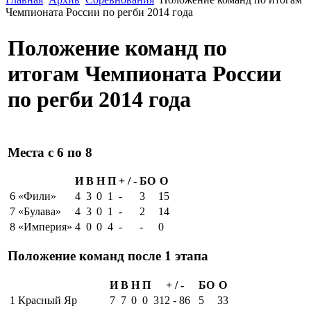
Чемпионата России по регби 2014 года
Положение команд по
итогам Чемпионата России
по регби 2014 года
Места с 6 по 8
И
В
Н
П
+ / -
БО
О
6
«Фили»
4
3
0
1
-
3
15
7
«Булава»
4
3
0
1
-
2
14
8
«Империя»
4
0
0
4
-
-
0
Положение команд после 1 этапа
И
В
Н
П
+ / -
БО
О
1
Красный Яр
7
7
0
0
312 - 86
5
33