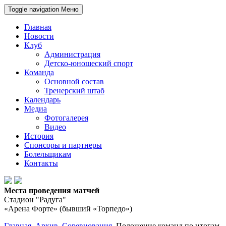
Toggle navigation
Меню
Главная
Новости
Клуб
Администрация
Детско-юношеский спорт
Команда
Основной состав
Тренерский штаб
Календарь
Медиа
Фотогалерея
Видео
История
Спонсоры и партнеры
Болельщикам
Контакты
Места проведения матчей
Стадион "Радуга"
«Арена Форте» (бывший «Торпедо»)
Главная
Архив
Соревнования
Положение команд по итогам